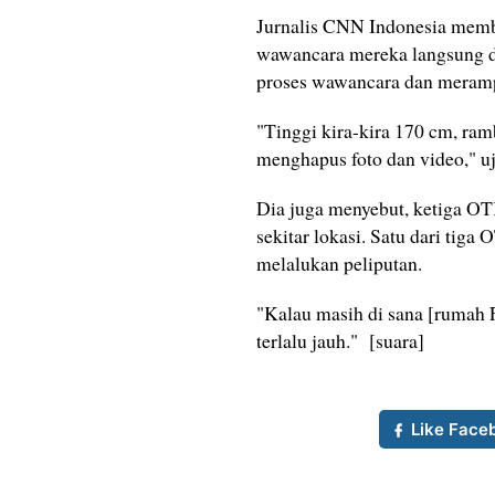
Jurnalis CNN Indonesia membe
wawancara mereka langsung d
proses wawancara dan meramp
"Tinggi kira-kira 170 cm, ram
menghapus foto dan video," u
Dia juga menyebut, ketiga OTK
sekitar lokasi. Satu dari tiga 
melalukan peliputan.
"Kalau masih di sana [rumah 
terlalu jauh." [suara]
Like Face