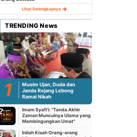
Lihat Selengkapnya
TRENDING News
Musim Ujan, Duda dan
Janda Rejang Lebong
Ramai Nikah
Imam Syafi'i: "Tanda Akhir
Zaman Munculnya Ulama yang
Membingungkan Umat"
Inilah Kisah Orang-orang