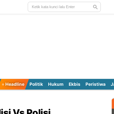
Headline
Politik
Hukum
Ekbis
Peristiwa
J
i Vs Polisi