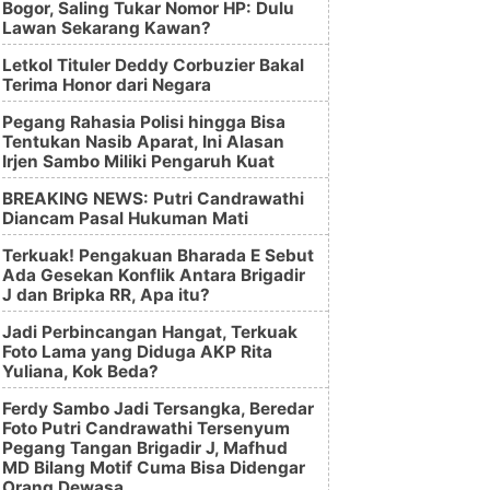
Bogor, Saling Tukar Nomor HP: Dulu
Lawan Sekarang Kawan?
Letkol Tituler Deddy Corbuzier Bakal
Terima Honor dari Negara
Pegang Rahasia Polisi hingga Bisa
Tentukan Nasib Aparat, Ini Alasan
Irjen Sambo Miliki Pengaruh Kuat
BREAKING NEWS: Putri Candrawathi
Diancam Pasal Hukuman Mati
Terkuak! Pengakuan Bharada E Sebut
Ada Gesekan Konflik Antara Brigadir
J dan Bripka RR, Apa itu?
Jadi Perbincangan Hangat, Terkuak
Foto Lama yang Diduga AKP Rita
Yuliana, Kok Beda?
Ferdy Sambo Jadi Tersangka, Beredar
Foto Putri Candrawathi Tersenyum
Pegang Tangan Brigadir J, Mafhud
MD Bilang Motif Cuma Bisa Didengar
Orang Dewasa