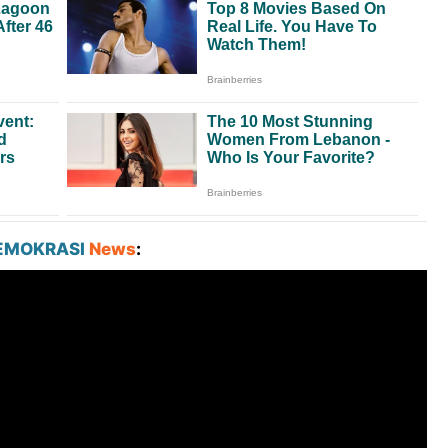
EMOKRASI
News
: