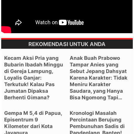
REKOMENDASI UNTUK ANDA
Kecam Aksi Pria yang
Anak Buah Prabowo
Bubarin Ibadah Minggu
Tampar Anies yang
di Gereja Lampung,
Sebut Jepang Dahsyat
Loyalis Ganjar:
Karena Karakter: Tidak
Terkutuk! Kalau Pas
Meniru Karakter
Jumatan Dipaksa
Saudara, yang Hanya
Berhenti Gimana?
Bisa Ngomong Tapi…
Gempa M 5,4 di Papua,
Kronologi Masalah
Episentrum 9
Percintaan Berujung
Kilometer dari Kota
Pembunuhan Sadis di
Jayapura
Pandeglang, Banten!