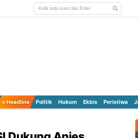
Headline
Politik
Hukum
Ekbis
Peristiwa
J
SI Dukung Anies,