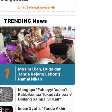
Lihat Selengkapnya
TRENDING News
Musim Ujan, Duda dan
Janda Rejang Lebong
Ramai Nikah
Mengapa “Fabiayyi ‘aalaa’i
Rabbikumaa Tukadzdzibaan”
Diulang Sampai 31 Kali?
Imam Syafi'i: "Tanda Akhir