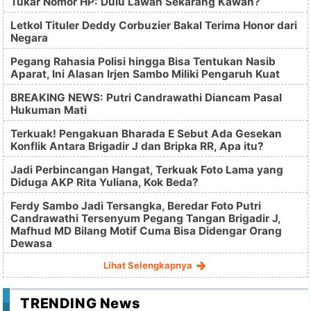
Tukar Nomor HP: Dulu Lawan Sekarang Kawan?
Letkol Tituler Deddy Corbuzier Bakal Terima Honor dari
Negara
Pegang Rahasia Polisi hingga Bisa Tentukan Nasib
Aparat, Ini Alasan Irjen Sambo Miliki Pengaruh Kuat
BREAKING NEWS: Putri Candrawathi Diancam Pasal
Hukuman Mati
Terkuak! Pengakuan Bharada E Sebut Ada Gesekan
Konflik Antara Brigadir J dan Bripka RR, Apa itu?
Jadi Perbincangan Hangat, Terkuak Foto Lama yang
Diduga AKP Rita Yuliana, Kok Beda?
Ferdy Sambo Jadi Tersangka, Beredar Foto Putri
Candrawathi Tersenyum Pegang Tangan Brigadir J,
Mafhud MD Bilang Motif Cuma Bisa Didengar Orang
Dewasa
Lihat Selengkapnya
TRENDING News