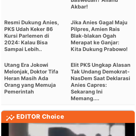
Baswedan? Allahu
Akbar!
Resmi Dukung Anies,
Jika Anies Gagal Maju
PKS Udah Keker 86
Pilpres, Amien Rais
Kursi Parlemen di
Blak-blakan Ogah
2024: Kalau Bisa
Merapat ke Ganjar:
Sampai Lebih..
Kita Dukung Prabowo!
Utang Era Jokowi
Elit PKS Ungkap Alasan
Melonjak, Doktor Tifa
Tak Undang Demokrat-
Heran Masih Ada
NasDem Saat Deklarasi
Orang yang Memuja
Anies Capres:
Pemerintah
Sekarang Ini
Memang....
EDITOR Choice