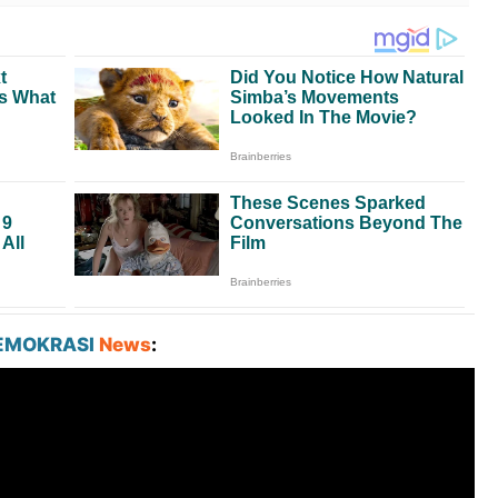
EMOKRASI
News
: