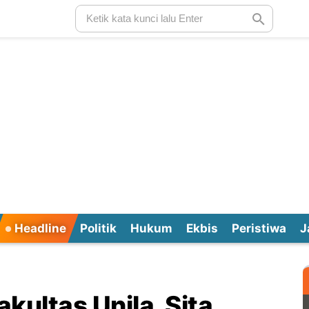
Headline
Politik
Hukum
Ekbis
Peristiwa
J
kultas Unila, Sita