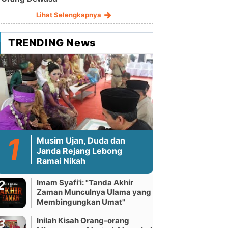
Lihat Selengkapnya
TRENDING News
Musim Ujan, Duda dan
Janda Rejang Lebong
Ramai Nikah
Imam Syafi'i: "Tanda Akhir
Zaman Munculnya Ulama yang
Membingungkan Umat"
Inilah Kisah Orang-orang