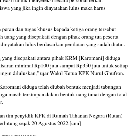
sri untuk menyeleksi secara personal terkait
swa yang jika ingin dinyatakan lulus maka harus
eran dan tugas khusus kepada ketiga orang tersebut
uang yang disepakati dengan pihak orang tua peserta
 dinyatakan lulus berdasarkan penilaian yang sudah diatur.
g yang disepakati antara pihak KRM [Karomani] diduga
kisaran minimal Rp100 juta sampai Rp350 juta untuk setiap
g ingin diluluskan," ujar Wakil Ketua KPK Nurul Ghufron.
Karomani diduga telah diubah bentuk menjadi tabungan
juga masih tersimpan dalam bentuk uang tunai dengan total
r.
ahan tim penyidik KPK di Rumah Tahanan Negara (Rutan)
erhitung sejak 20 Agustus 2022.[cnn]