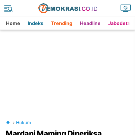
Home
Indeks
Trending
Headline
Jabodetab
Hukum
Mardani Maming Diperiksa