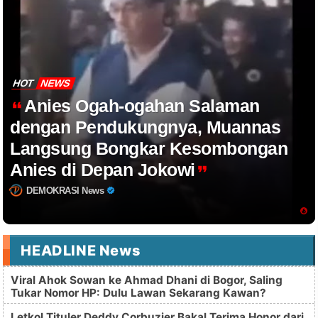
HOT
NEWS
Anies Ogah-ogahan Salaman
dengan Pendukungnya, Muannas
Langsung Bongkar Kesombongan
Anies di Depan Jokowi
DEMOKRASI News
HEADLINE News
Viral Ahok Sowan ke Ahmad Dhani di Bogor, Saling
Tukar Nomor HP: Dulu Lawan Sekarang Kawan?
Letkol Tituler Deddy Corbuzier Bakal Terima Honor dari