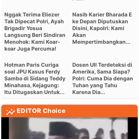
Nggak Terima Eliezer
Nasib Karier Bharada E
Tak Dipecat Polri, Ayah
ke Depan Diputuskan
Brigadir Yosua
Disini, Kapolri: Kami
Langsung Beri Sindiran
Akan
Menohok: Kami Koar-
Mempertimbangkan...
koar Juga Percuma!
Hotman Paris Curiga
Dosen UII Terdeteksi di
soal JPU Kasus Ferdy
Amerika, Sama Siapa?
Sambo di Sidang Teddy
Polri: Cuma Dia dengan
Minahasa, Kejagung:
Tuhan yang Tahu
Itu Ditugaskan Untuk...
Karena Dia...
EDITOR Choice