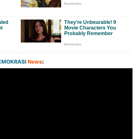
EMOKRASI
News
: