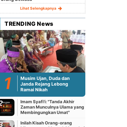
Lihat Selengkapnya
TRENDING News
Musim Ujan, Duda dan
Janda Rejang Lebong
Ramai Nikah
Imam Syafi'i: "Tanda Akhir
Zaman Munculnya Ulama yang
Membingungkan Umat"
Inilah Kisah Orang-orang