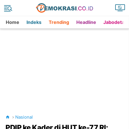
Home
Indeks
Trending
Headline
Jabodetab
Nasional
PDIP ke Kader di HUT ke-77 RI: