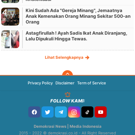
Kini Sudah Ada "Gereja Minang", Jemaatnya
Anak Kemenakan Orang Minang Sekitar 500-an
Orang
Astagfirullah ! Ayah Sadis Ikat Anak Diranjang,
Lalu Dipukuli Hingga Tewas.
Lihat Selengkapnya
Privacy Policy
Disclaimer
Term of Service
FOLLOW KAMI:
Demokrasi News | Media Indonesia
2015 - 2022 © demokrasi.co.id - All Right Reserved