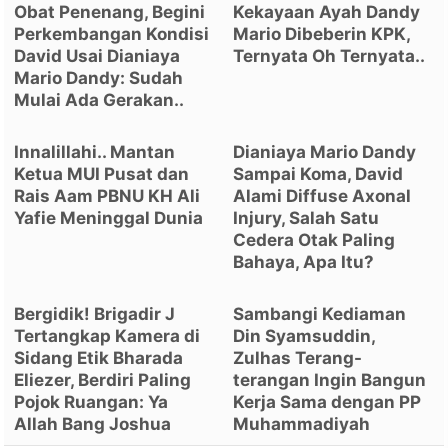
Obat Penenang, Begini
Kekayaan Ayah Dandy
Perkembangan Kondisi
Mario Dibeberin KPK,
David Usai Dianiaya
Ternyata Oh Ternyata..
Mario Dandy: Sudah
Mulai Ada Gerakan..
Innalillahi.. Mantan
Dianiaya Mario Dandy
Ketua MUI Pusat dan
Sampai Koma, David
Rais Aam PBNU KH Ali
Alami Diffuse Axonal
Yafie Meninggal Dunia
Injury, Salah Satu
Cedera Otak Paling
Bahaya, Apa Itu?
Bergidik! Brigadir J
Sambangi Kediaman
Tertangkap Kamera di
Din Syamsuddin,
Sidang Etik Bharada
Zulhas Terang-
Eliezer, Berdiri Paling
terangan Ingin Bangun
Pojok Ruangan: Ya
Kerja Sama dengan PP
Allah Bang Joshua
Muhammadiyah