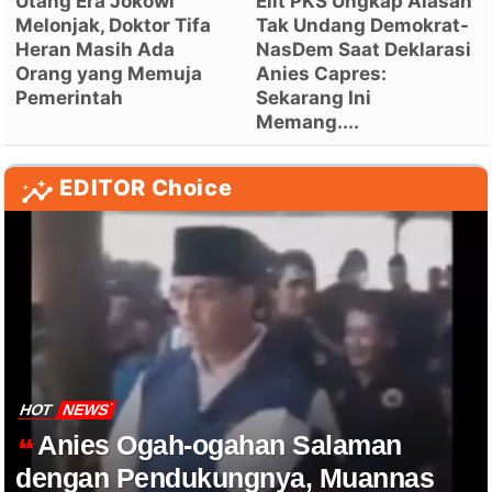
Utang Era Jokowi
Elit PKS Ungkap Alasan
Melonjak, Doktor Tifa
Tak Undang Demokrat-
Heran Masih Ada
NasDem Saat Deklarasi
Orang yang Memuja
Anies Capres:
Pemerintah
Sekarang Ini
Memang....
EDITOR Choice
HOT
NEWS
Anies Ogah-ogahan Salaman
dengan Pendukungnya, Muannas