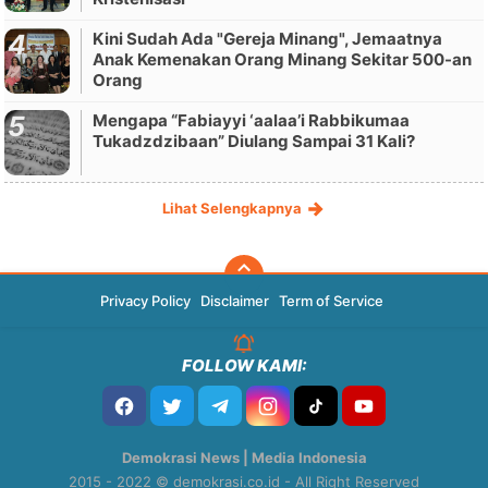
Kini Sudah Ada "Gereja Minang", Jemaatnya
Anak Kemenakan Orang Minang Sekitar 500-an
Orang
Mengapa “Fabiayyi ‘aalaa’i Rabbikumaa
Tukadzdzibaan” Diulang Sampai 31 Kali?
Lihat Selengkapnya
Privacy Policy
Disclaimer
Term of Service
FOLLOW KAMI:
Demokrasi News | Media Indonesia
2015 - 2022 © demokrasi.co.id - All Right Reserved