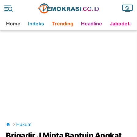
Home
Indeks
Trending
Headline
Jabodetab
Hukum
Brigadir J Minta Bantuin Angkat