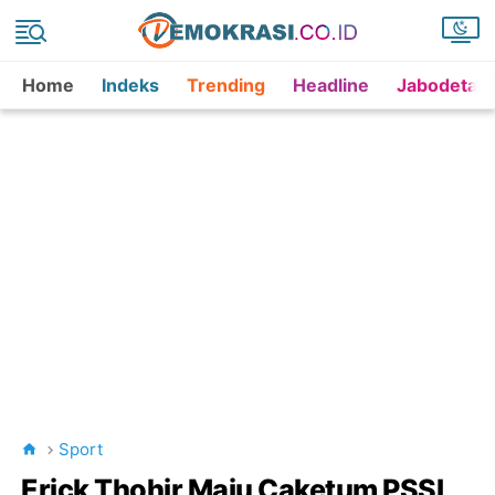
Home
Indeks
Trending
Headline
Jabodetab
Sport
Erick Thohir Maju Caketum PSSI,