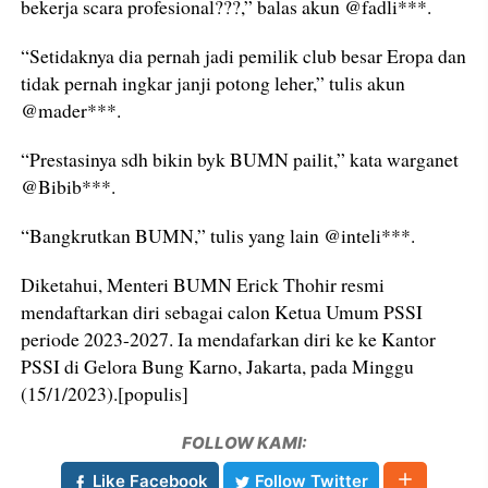
bekerja scara profesional???,” balas akun @fadli***.
“Setidaknya dia pernah jadi pemilik club besar Eropa dan
tidak pernah ingkar janji potong leher,” tulis akun
@mader***.
“Prestasinya sdh bikin byk BUMN pailit,” kata warganet
@Bibib***.
“Bangkrutkan BUMN,” tulis yang lain @inteli***.
Diketahui, Menteri BUMN Erick Thohir resmi
mendaftarkan diri sebagai calon Ketua Umum PSSI
periode 2023-2027. Ia mendafarkan diri ke ke Kantor
PSSI di Gelora Bung Karno, Jakarta, pada Minggu
(15/1/2023).[populis]
FOLLOW KAMI:
Like Facebook
Follow Twitter