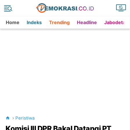
Home
Indeks
Trending
Headline
Jabodetab
Peristiwa
Komisi III DPR Bakal Datangi PT