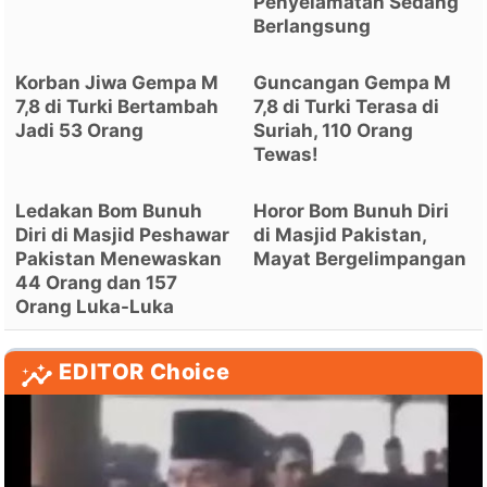
Penyelamatan Sedang
Berlangsung
Korban Jiwa Gempa M
Guncangan Gempa M
7,8 di Turki Bertambah
7,8 di Turki Terasa di
Jadi 53 Orang
Suriah, 110 Orang
Tewas!
Ledakan Bom Bunuh
Horor Bom Bunuh Diri
Diri di Masjid Peshawar
di Masjid Pakistan,
Pakistan Menewaskan
Mayat Bergelimpangan
44 Orang dan 157
Orang Luka-Luka
EDITOR Choice