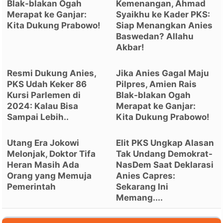
Blak-blakan Ogah
Kemenangan, Ahmad
Merapat ke Ganjar:
Syaikhu ke Kader PKS:
Kita Dukung Prabowo!
Siap Menangkan Anies
Baswedan? Allahu
Akbar!
Resmi Dukung Anies,
Jika Anies Gagal Maju
PKS Udah Keker 86
Pilpres, Amien Rais
Kursi Parlemen di
Blak-blakan Ogah
2024: Kalau Bisa
Merapat ke Ganjar:
Sampai Lebih..
Kita Dukung Prabowo!
Utang Era Jokowi
Elit PKS Ungkap Alasan
Melonjak, Doktor Tifa
Tak Undang Demokrat-
Heran Masih Ada
NasDem Saat Deklarasi
Orang yang Memuja
Anies Capres:
Pemerintah
Sekarang Ini
Memang....