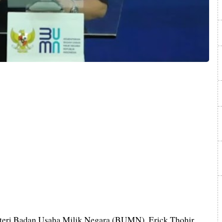
eri Badan Usaha Milik Negara (BUMN), Erick Thohir