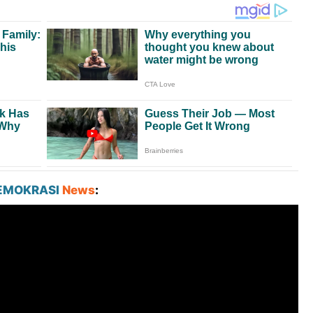
EMOKRASI
News
: