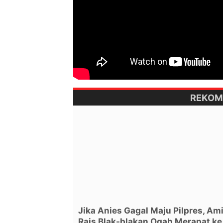
REKOM
Jika Anies Gagal Maju Pilpres, Am
Rais Blak-blakan Ogah Merapat ke