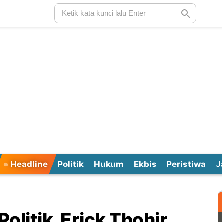
Headline
Politik
Hukum
Ekbis
Peristiwa
J
olitik, Erick Thohir