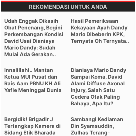
REKOMENDASI UNTUK ANDA
Udah Enggak Dikasih
Hasil Pemeriksaan
Obat Penenang, Begini
Kekayaan Ayah Dandy
Perkembangan Kondisi
Mario Dibeberin KPK,
David Usai Dianiaya
Ternyata Oh Ternyata..
Mario Dandy: Sudah
Mulai Ada Gerakan..
Innalillahi.. Mantan
Dianiaya Mario Dandy
Ketua MUI Pusat dan
Sampai Koma, David
Rais Aam PBNU KH Ali
Alami Diffuse Axonal
Yafie Meninggal Dunia
Injury, Salah Satu
Cedera Otak Paling
Bahaya, Apa Itu?
Bergidik! Brigadir J
Sambangi Kediaman
Tertangkap Kamera di
Din Syamsuddin,
Sidang Etik Bharada
Zulhas Terang-