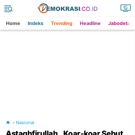
Home
Indeks
Trending
Headline
Jabodetab
Nasional
Astaghfirullah.. Koar-koar Sebut