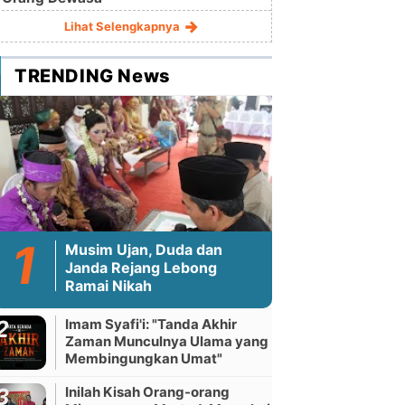
Lihat Selengkapnya
TRENDING News
Musim Ujan, Duda dan
Janda Rejang Lebong
Ramai Nikah
Imam Syafi'i: "Tanda Akhir
Zaman Munculnya Ulama yang
Membingungkan Umat"
Inilah Kisah Orang-orang