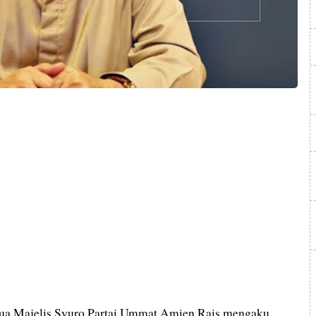
ua Majelis Syuro Partai Ummat Amien Rais mengaku