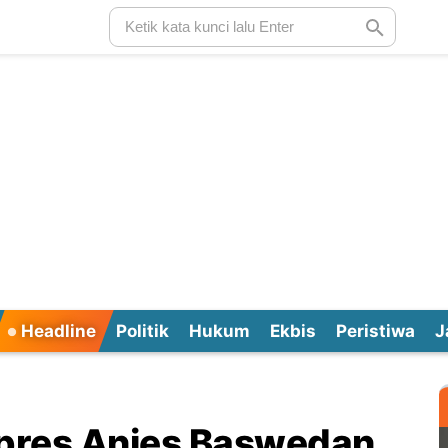
Headline
Politik
Hukum
Ekbis
Peristiwa
J
pres Anies Baswedan,