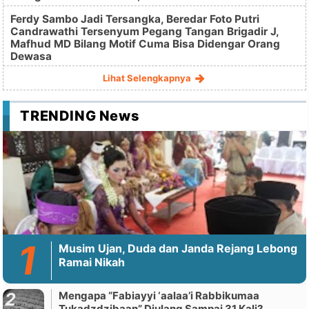
Ferdy Sambo Jadi Tersangka, Beredar Foto Putri
Candrawathi Tersenyum Pegang Tangan Brigadir J,
Mafhud MD Bilang Motif Cuma Bisa Didengar Orang
Dewasa
Lihat Selengkapnya
TRENDING News
Musim Ujan, Duda dan Janda Rejang Lebong
Ramai Nikah
Mengapa “Fabiayyi ‘aalaa’i Rabbikumaa
Tukadzdzibaan” Diulang Sampai 31 Kali?