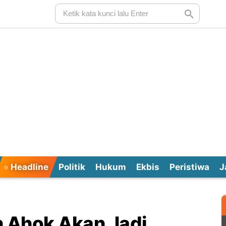
Headline
Politik
Hukum
Ekbis
Peristiwa
J
n Ahok Akan Jadi