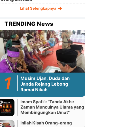
Lihat Selengkapnya
TRENDING News
Musim Ujan, Duda dan
Janda Rejang Lebong
Ramai Nikah
Imam Syafi'i: "Tanda Akhir
Zaman Munculnya Ulama yang
Membingungkan Umat"
Inilah Kisah Orang-orang