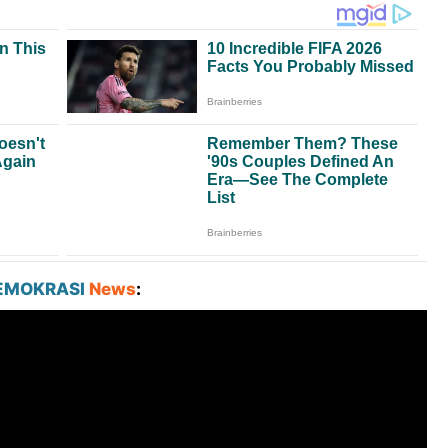
EMOKRASI
News
: