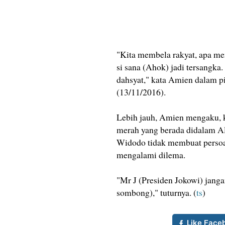
"Kita membela rakyat, apa m
si sana (Ahok) jadi tersangka.
dahsyat," kata Amien dalam p
(13/11/2016).
Lebih jauh, Amien mengaku, k
merah yang berada didalam Al
Widodo tidak membuat persoal
mengalami dilema.
"Mr J (Presiden Jokowi) jang
sombong)," tuturnya. (
ts
)
Like Face