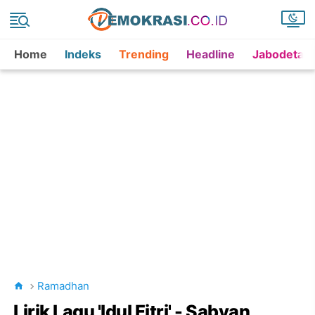
Home
Indeks
Trending
Headline
Jabodetab
Ramadhan
Lirik Lagu 'Idul Fitri' - Sabyan,