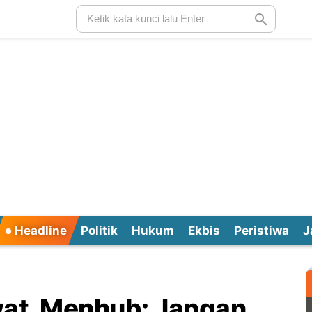
Headline
Politik
Hukum
Ekbis
Peristiwa
J
wat, Menhub: Jangan