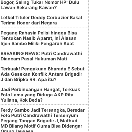
Bogor, Saling Tukar Nomor HP: Dulu
Lawan Sekarang Kawan?
Letkol Tituler Deddy Corbuzier Bakal
Terima Honor dari Negara
Pegang Rahasia Polisi hingga Bisa
Tentukan Nasib Aparat, Ini Alasan
Irjen Sambo Miliki Pengaruh Kuat
BREAKING NEWS: Putri Candrawathi
Diancam Pasal Hukuman Mati
Terkuak! Pengakuan Bharada E Sebut
Ada Gesekan Konflik Antara Brigadir
J dan Bripka RR, Apa itu?
Jadi Perbincangan Hangat, Terkuak
Foto Lama yang Diduga AKP Rita
Yuliana, Kok Beda?
Ferdy Sambo Jadi Tersangka, Beredar
Foto Putri Candrawathi Tersenyum
Pegang Tangan Brigadir J, Mafhud
MD Bilang Motif Cuma Bisa Didengar
Orang Dewasa