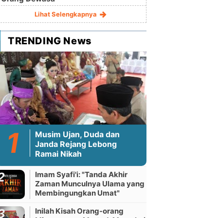
Lihat Selengkapnya
TRENDING News
Musim Ujan, Duda dan
Janda Rejang Lebong
Ramai Nikah
Imam Syafi'i: "Tanda Akhir
Zaman Munculnya Ulama yang
Membingungkan Umat"
Inilah Kisah Orang-orang