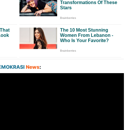
EMOKRASI
News
: