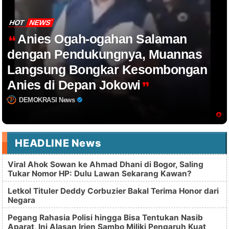
HOT
NEWS
Anies Ogah-ogahan Salaman
dengan Pendukungnya, Muannas
Langsung Bongkar Kesombongan
Anies di Depan Jokowi
DEMOKRASI News
HEADLINE News
Viral Ahok Sowan ke Ahmad Dhani di Bogor, Saling
Tukar Nomor HP: Dulu Lawan Sekarang Kawan?
Letkol Tituler Deddy Corbuzier Bakal Terima Honor dari
Negara
Pegang Rahasia Polisi hingga Bisa Tentukan Nasib
Aparat, Ini Alasan Irjen Sambo Miliki Pengaruh Kuat