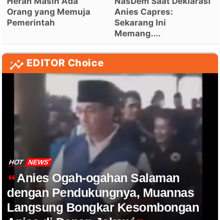
Heran Masih Ada
NasDem Saat Deklarasi
Orang yang Memuja
Anies Capres:
Pemerintah
Sekarang Ini
Memang....
EDITOR Choice
HOT
NEWS
Anies Ogah-ogahan Salaman
dengan Pendukungnya, Muannas
Langsung Bongkar Kesombongan