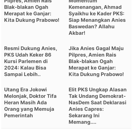
Pilpres, Amien Rais
Momentum
Blak-blakan Ogah
Kemenangan, Ahmad
Merapat ke Ganjar:
Syaikhu ke Kader PKS:
Kita Dukung Prabowo!
Siap Menangkan Anies
Baswedan? Allahu
Akbar!
Resmi Dukung Anies,
Jika Anies Gagal Maju
PKS Udah Keker 86
Pilpres, Amien Rais
Kursi Parlemen di
Blak-blakan Ogah
2024: Kalau Bisa
Merapat ke Ganjar:
Sampai Lebih..
Kita Dukung Prabowo!
Utang Era Jokowi
Elit PKS Ungkap Alasan
Melonjak, Doktor Tifa
Tak Undang Demokrat-
Heran Masih Ada
NasDem Saat Deklarasi
Orang yang Memuja
Anies Capres:
Pemerintah
Sekarang Ini
Memang....