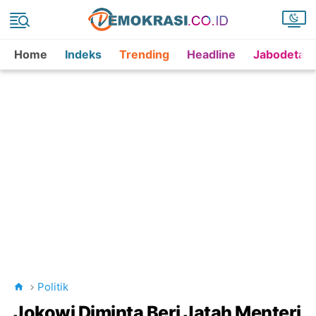
Home
Indeks
Trending
Headline
Jabodetab
Politik
Jokowi Diminta Beri Jatah Menteri