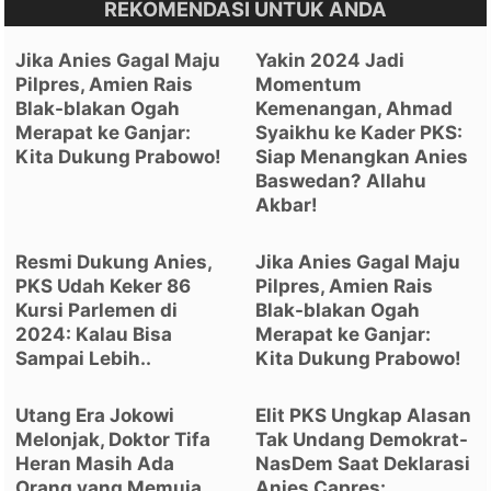
REKOMENDASI UNTUK ANDA
Jika Anies Gagal Maju
Yakin 2024 Jadi
Pilpres, Amien Rais
Momentum
Blak-blakan Ogah
Kemenangan, Ahmad
Merapat ke Ganjar:
Syaikhu ke Kader PKS:
Kita Dukung Prabowo!
Siap Menangkan Anies
Baswedan? Allahu
Akbar!
Resmi Dukung Anies,
Jika Anies Gagal Maju
PKS Udah Keker 86
Pilpres, Amien Rais
Kursi Parlemen di
Blak-blakan Ogah
2024: Kalau Bisa
Merapat ke Ganjar:
Sampai Lebih..
Kita Dukung Prabowo!
Utang Era Jokowi
Elit PKS Ungkap Alasan
Melonjak, Doktor Tifa
Tak Undang Demokrat-
Heran Masih Ada
NasDem Saat Deklarasi
Orang yang Memuja
Anies Capres: