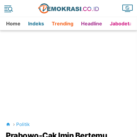
Home
Indeks
Trending
Headline
Jabodetab
Politik
Prabowo-Cak Imin Bertemu,