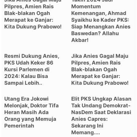
Pilpres, Amien Rais
Momentum
Blak-blakan Ogah
Kemenangan, Ahmad
Merapat ke Ganjar:
Syaikhu ke Kader PKS:
Kita Dukung Prabowo!
Siap Menangkan Anies
Baswedan? Allahu
Akbar!
Resmi Dukung Anies,
Jika Anies Gagal Maju
PKS Udah Keker 86
Pilpres, Amien Rais
Kursi Parlemen di
Blak-blakan Ogah
2024: Kalau Bisa
Merapat ke Ganjar:
Sampai Lebih..
Kita Dukung Prabowo!
Utang Era Jokowi
Elit PKS Ungkap Alasan
Melonjak, Doktor Tifa
Tak Undang Demokrat-
Heran Masih Ada
NasDem Saat Deklarasi
Orang yang Memuja
Anies Capres:
Pemerintah
Sekarang Ini
Memang....