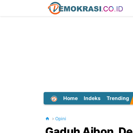
Home
Indeks
Trending
Dunia
Opini
Gaduh Aibon, Des