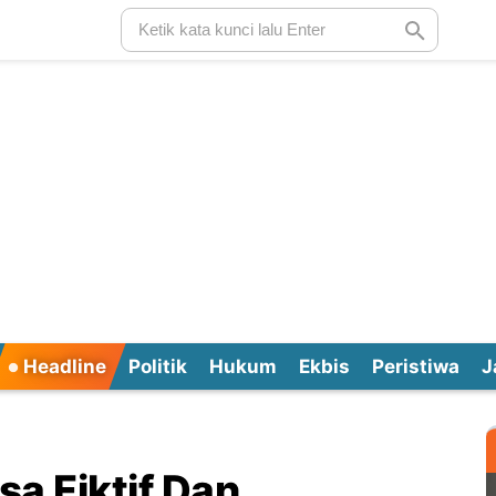
Headline
Politik
Hukum
Ekbis
Peristiwa
J
a Fiktif Dan