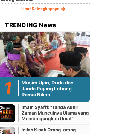
Lihat Selengkapnya
TRENDING News
Musim Ujan, Duda dan
Janda Rejang Lebong
Ramai Nikah
Imam Syafi'i: "Tanda Akhir
Zaman Munculnya Ulama yang
Membingungkan Umat"
Inilah Kisah Orang-orang