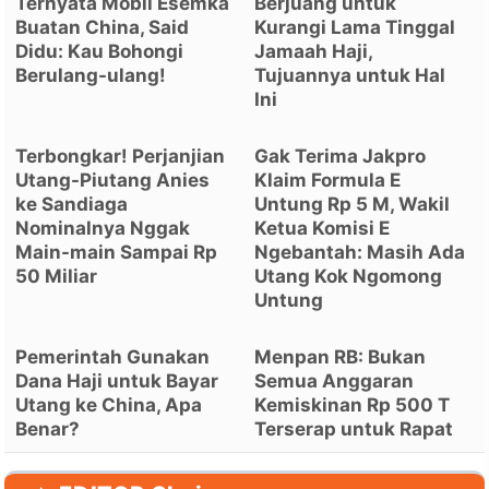
Ternyata Mobil Esemka
Berjuang untuk
Buatan China, Said
Kurangi Lama Tinggal
Didu: Kau Bohongi
Jamaah Haji,
Berulang-ulang!
Tujuannya untuk Hal
Ini
Terbongkar! Perjanjian
Gak Terima Jakpro
Utang-Piutang Anies
Klaim Formula E
ke Sandiaga
Untung Rp 5 M, Wakil
Nominalnya Nggak
Ketua Komisi E
Main-main Sampai Rp
Ngebantah: Masih Ada
50 Miliar
Utang Kok Ngomong
Untung
Pemerintah Gunakan
Menpan RB: Bukan
Dana Haji untuk Bayar
Semua Anggaran
Utang ke China, Apa
Kemiskinan Rp 500 T
Benar?
Terserap untuk Rapat