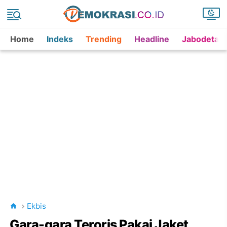
Home
Indeks
Trending
Headline
Jabodetab
Ekbis
Gara-gara Teroris Pakai Jaket