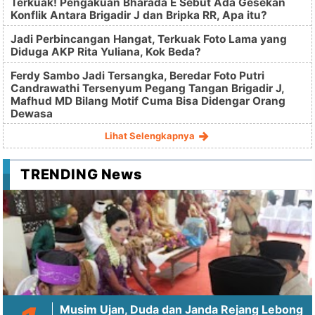
Terkuak! Pengakuan Bharada E Sebut Ada Gesekan
Konflik Antara Brigadir J dan Bripka RR, Apa itu?
Jadi Perbincangan Hangat, Terkuak Foto Lama yang
Diduga AKP Rita Yuliana, Kok Beda?
Ferdy Sambo Jadi Tersangka, Beredar Foto Putri
Candrawathi Tersenyum Pegang Tangan Brigadir J,
Mafhud MD Bilang Motif Cuma Bisa Didengar Orang
Dewasa
Lihat Selengkapnya
TRENDING News
Musim Ujan, Duda dan Janda Rejang Lebong