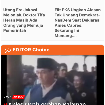
Utang Era Jokowi
Elit PKS Ungkap Alasan
Melonjak, Doktor Tifa
Tak Undang Demokrat-
Heran Masih Ada
NasDem Saat Deklarasi
Orang yang Memuja
Anies Capres:
Pemerintah
Sekarang Ini
Memang....
EDITOR Choice
HOT
NEWS
Anies Ogah-ogahan Salaman