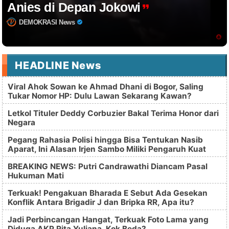
Anies di Depan Jokowi
DEMOKRASI News
HEADLINE News
Viral Ahok Sowan ke Ahmad Dhani di Bogor, Saling
Tukar Nomor HP: Dulu Lawan Sekarang Kawan?
Letkol Tituler Deddy Corbuzier Bakal Terima Honor dari
Negara
Pegang Rahasia Polisi hingga Bisa Tentukan Nasib
Aparat, Ini Alasan Irjen Sambo Miliki Pengaruh Kuat
BREAKING NEWS: Putri Candrawathi Diancam Pasal
Hukuman Mati
Terkuak! Pengakuan Bharada E Sebut Ada Gesekan
Konflik Antara Brigadir J dan Bripka RR, Apa itu?
Jadi Perbincangan Hangat, Terkuak Foto Lama yang
Diduga AKP Rita Yuliana, Kok Beda?