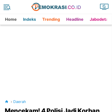
Home
Indeks
Trending
Headline
Jabodetab
Daerah
Mencekam! 4 Polisi Jadi Korban