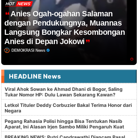
HOT
NEWS
Anies Ogah-ogahan Salaman
dengan Pendukungnya, Muannas
Langsung Bongkar Kesombongan
Anies di Depan Jokowi
DEMOKRASI News
HEADLINE News
Viral Ahok Sowan ke Ahmad Dhani di Bogor, Saling
Tukar Nomor HP: Dulu Lawan Sekarang Kawan?
Letkol Tituler Deddy Corbuzier Bakal Terima Honor dari
Negara
Pegang Rahasia Polisi hingga Bisa Tentukan Nasib
Aparat, Ini Alasan Irjen Sambo Miliki Pengaruh Kuat
BREAKING NEWS: Putri Candrawathi Diancam Pasal