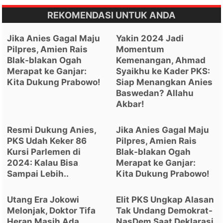
REKOMENDASI UNTUK ANDA
Jika Anies Gagal Maju
Yakin 2024 Jadi
Pilpres, Amien Rais
Momentum
Blak-blakan Ogah
Kemenangan, Ahmad
Merapat ke Ganjar:
Syaikhu ke Kader PKS:
Kita Dukung Prabowo!
Siap Menangkan Anies
Baswedan? Allahu
Akbar!
Resmi Dukung Anies,
Jika Anies Gagal Maju
PKS Udah Keker 86
Pilpres, Amien Rais
Kursi Parlemen di
Blak-blakan Ogah
2024: Kalau Bisa
Merapat ke Ganjar:
Sampai Lebih..
Kita Dukung Prabowo!
Utang Era Jokowi
Elit PKS Ungkap Alasan
Melonjak, Doktor Tifa
Tak Undang Demokrat-
Heran Masih Ada
NasDem Saat Deklarasi