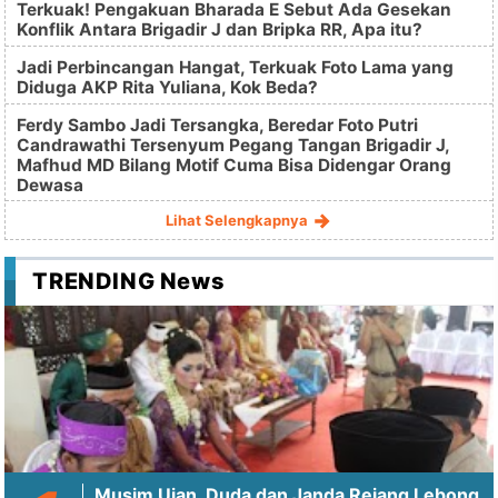
Terkuak! Pengakuan Bharada E Sebut Ada Gesekan
Konflik Antara Brigadir J dan Bripka RR, Apa itu?
Jadi Perbincangan Hangat, Terkuak Foto Lama yang
Diduga AKP Rita Yuliana, Kok Beda?
Ferdy Sambo Jadi Tersangka, Beredar Foto Putri
Candrawathi Tersenyum Pegang Tangan Brigadir J,
Mafhud MD Bilang Motif Cuma Bisa Didengar Orang
Dewasa
Lihat Selengkapnya
TRENDING News
Musim Ujan, Duda dan Janda Rejang Lebong