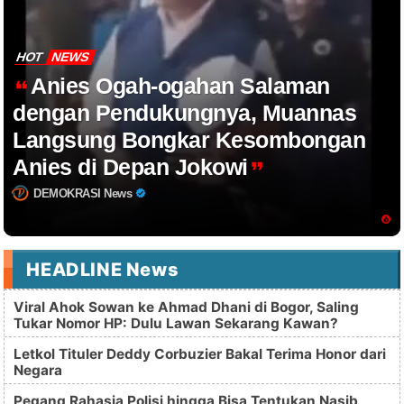
HOT
NEWS
Anies Ogah-ogahan Salaman
dengan Pendukungnya, Muannas
Langsung Bongkar Kesombongan
Anies di Depan Jokowi
DEMOKRASI News
HEADLINE News
Viral Ahok Sowan ke Ahmad Dhani di Bogor, Saling
Tukar Nomor HP: Dulu Lawan Sekarang Kawan?
Letkol Tituler Deddy Corbuzier Bakal Terima Honor dari
Negara
Pegang Rahasia Polisi hingga Bisa Tentukan Nasib