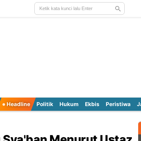
Headline
Politik
Hukum
Ekbis
Peristiwa
J
 Sya'ban Menurut Ustaz