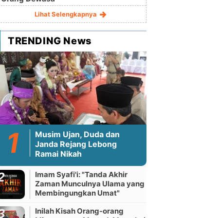
Lihat Selengkapnya
TRENDING News
Musim Ujan, Duda dan
Janda Rejang Lebong
Ramai Nikah
Imam Syafi'i: "Tanda Akhir
Zaman Munculnya Ulama yang
Membingungkan Umat"
Inilah Kisah Orang-orang