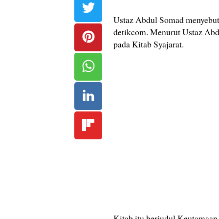
Ustaz Abdul Somad menyebutk
detikcom. Menurut Ustaz Abdu
pada Kitab Syajarat.
Kitab itu berjudul Keutamaa