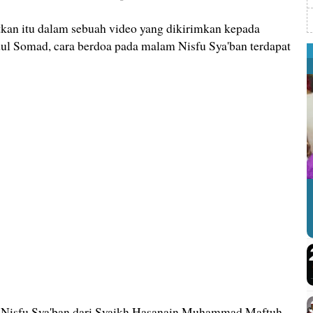
an itu dalam sebuah video yang dikirimkan kepada
l Somad, cara berdoa pada malam Nisfu Sya'ban terdapat
n Nisfu Sya'ban dari Syaikh Hasanain Muhammad Maftuh