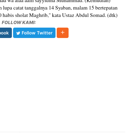
mmad wa alaa aalii sayyidina Muhammad. (Kemudian)
n lupa catat tanggalnya 14 Syaban, malam 15 bertepatan
0 habis sholat Maghrib," kata Ustaz Abdul Somad. (dtk)
FOLLOW KAMI:
book
Follow Twitter