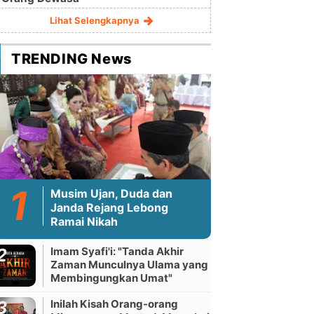
Lihat Selengkapnya
TRENDING News
Musim Ujan, Duda dan
Janda Rejang Lebong
Ramai Nikah
Imam Syafi'i: "Tanda Akhir
Zaman Munculnya Ulama yang
Membingungkan Umat"
Inilah Kisah Orang-orang