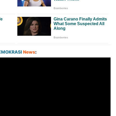
EMOKRASI
News
: