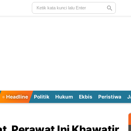
Headline
Politik
Hukum
Ekbis
Peristiwa
J
at, Perawat Ini Khawatir