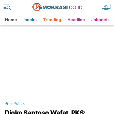
Home
Indeks
Trending
Headline
Jabodetab
Politik
Djoko Santoso Wafat, PKS: