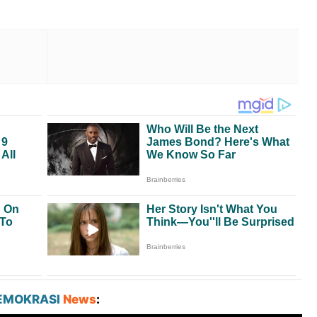
EMOKRASI
News
: