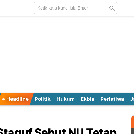
Headline
Politik
Hukum
Ekbis
Peristiwa
J
 Staquf Sebut NU Tetap