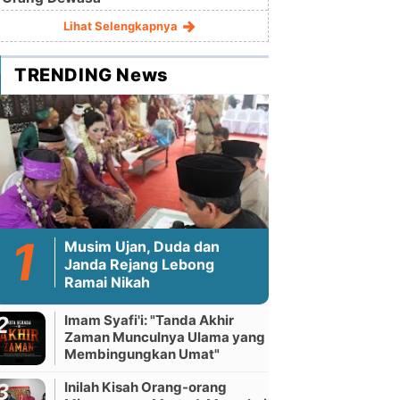
Lihat Selengkapnya
TRENDING News
Musim Ujan, Duda dan
Janda Rejang Lebong
Ramai Nikah
Imam Syafi'i: "Tanda Akhir
Zaman Munculnya Ulama yang
Membingungkan Umat"
Inilah Kisah Orang-orang