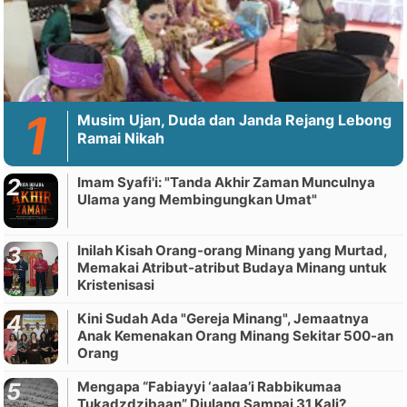
Musim Ujan, Duda dan Janda Rejang Lebong
Ramai Nikah
Imam Syafi'i: "Tanda Akhir Zaman Munculnya
Ulama yang Membingungkan Umat"
Inilah Kisah Orang-orang Minang yang Murtad,
Memakai Atribut-atribut Budaya Minang untuk
Kristenisasi
Kini Sudah Ada "Gereja Minang", Jemaatnya
Anak Kemenakan Orang Minang Sekitar 500-an
Orang
Mengapa “Fabiayyi ‘aalaa’i Rabbikumaa
Tukadzdzibaan” Diulang Sampai 31 Kali?