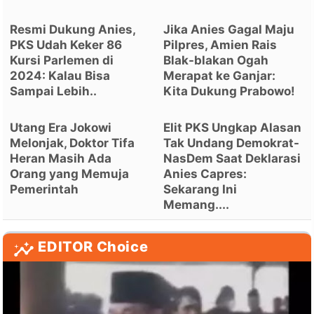
Resmi Dukung Anies,
Jika Anies Gagal Maju
PKS Udah Keker 86
Pilpres, Amien Rais
Kursi Parlemen di
Blak-blakan Ogah
2024: Kalau Bisa
Merapat ke Ganjar:
Sampai Lebih..
Kita Dukung Prabowo!
Utang Era Jokowi
Elit PKS Ungkap Alasan
Melonjak, Doktor Tifa
Tak Undang Demokrat-
Heran Masih Ada
NasDem Saat Deklarasi
Orang yang Memuja
Anies Capres:
Pemerintah
Sekarang Ini
Memang....
EDITOR Choice