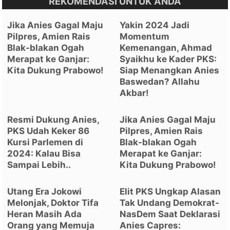
REKOMENDASI UNTUK ANDA
Jika Anies Gagal Maju
Yakin 2024 Jadi
Pilpres, Amien Rais
Momentum
Blak-blakan Ogah
Kemenangan, Ahmad
Merapat ke Ganjar:
Syaikhu ke Kader PKS:
Kita Dukung Prabowo!
Siap Menangkan Anies
Baswedan? Allahu
Akbar!
Resmi Dukung Anies,
Jika Anies Gagal Maju
PKS Udah Keker 86
Pilpres, Amien Rais
Kursi Parlemen di
Blak-blakan Ogah
2024: Kalau Bisa
Merapat ke Ganjar:
Sampai Lebih..
Kita Dukung Prabowo!
Utang Era Jokowi
Elit PKS Ungkap Alasan
Melonjak, Doktor Tifa
Tak Undang Demokrat-
Heran Masih Ada
NasDem Saat Deklarasi
Orang yang Memuja
Anies Capres: