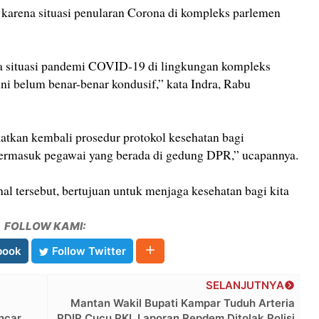
 karena situasi penularan Corona di kompleks parlemen
a situasi pandemi COVID-19 di lingkungan kompleks
 belum benar-benar kondusif,” kata Indra, Rabu
atkan kembali prosedur protokol kesehatan bagi
ermasuk pegawai yang berada di gedung DPR,” ucapannya.
al tersebut, bertujuan untuk menjaga kesehatan bagi kita
FOLLOW KAMI:
book
Follow Twitter
SELANJUTNYA
Mantan Wakil Bupati Kampar Tuduh Arteria
ncar
PDIP Cucu PKI, Laporan Repdem Ditolak Polisi