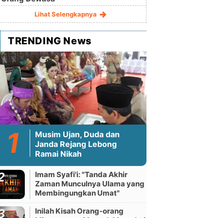
Lihat Selengkapnya
TRENDING News
Musim Ujan, Duda dan
Janda Rejang Lebong
Ramai Nikah
Imam Syafi'i: "Tanda Akhir
Zaman Munculnya Ulama yang
Membingungkan Umat"
Inilah Kisah Orang-orang