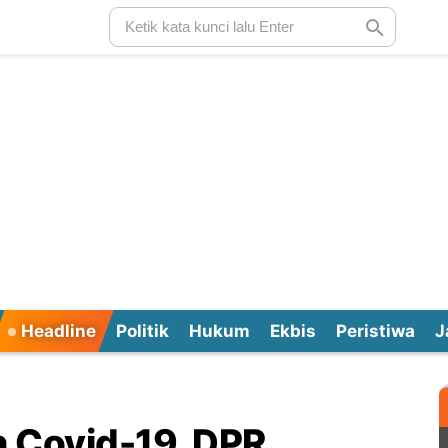
Headline
Politik
Hukum
Ekbis
Peristiwa
J
 Covid-19, DPR