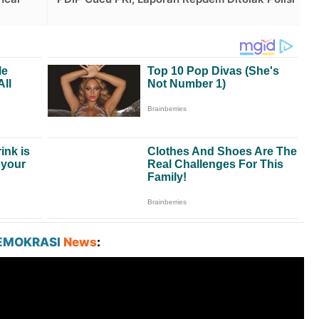
EMOKRASI
News
: