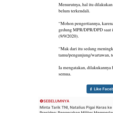
Menurutnya, hal itu dilakukan
belum terkendali.
“Mohon pengertiannya, karen
gedung MPR/DPR/DPD saat ini
(9/9/2020).
“Mak dari itu sedang meningk
tamu/pengunjung/wartawan, t
Ia mengatakan, dilakukannya h
semua.
Like Face
SEBELUMNYA
Minta Tarik TNI, Natalius Pigai Keras ke
Presiden: Pengerahan Militer Memperla