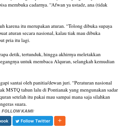
bisa membuka cadarnya. “Afwan ya ustadz, ana (tidak
kuh karena itu merupakan aturan. “Tolong dibuka supaya
buat aturan secara nasional, kalau tiak mau dibuka
t pria itu lagi.
erapa detik, tertunduk, hingga akhirnya meletakkan
ipegangnya untuk membaca Alquran, selangkah kemudian
api santai oleh panitia/dewan juri. “Peraturan nasional
ejak MSTQ tahun lalu di Pontianak yang mengunakan sadar
ran setelah itu pakai mau sampai mana saja silahkan
engeras suara.
FOLLOW KAMI:
book
Follow Twitter