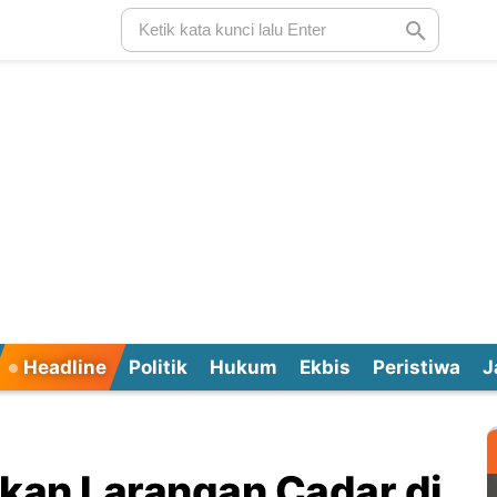
Headline
Politik
Hukum
Ekbis
Peristiwa
J
ukan Larangan Cadar di