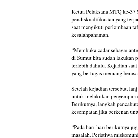
Ketua Pelaksana MTQ ke-37 
pendiskualifikasian yang terj
saat mengikuti perlombaan ta
kesalahpahaman.
“Membuka cadar sebagai antis
di Sumut kita sudah lakukan p
terlebih dahulu. Kejadian saa
yang bertugas memang berasal 
Setelah kejadian tersebut, la
untuk melakukan penyempurna
Berikutnya, langkah pencabutan
kesempatan jika berkenan unt
“Pada hari-hari berikutnya ju
masalah. Peristiwa miskomunik