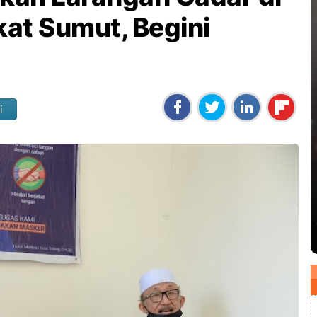
at Sumut, Begini
a
i