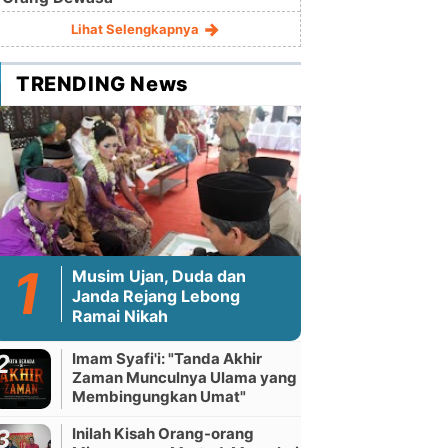
Lihat Selengkapnya
TRENDING News
Musim Ujan, Duda dan
Janda Rejang Lebong
Ramai Nikah
Imam Syafi'i: "Tanda Akhir
Zaman Munculnya Ulama yang
Membingungkan Umat"
Inilah Kisah Orang-orang