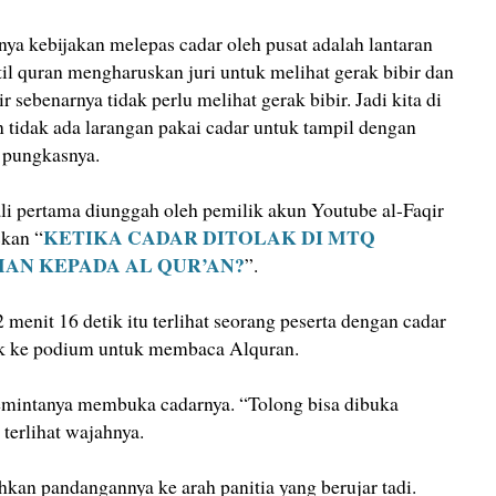
ya kebijakan melepas cadar oleh pusat adalah lantaran
til quran mengharuskan juri untuk melihat gerak bibir dan
r sebenarnya tidak perlu melihat gerak bibir. Jadi kita di
 tidak ada larangan pakai cadar untuk tampil dengan
” pungkasnya.
li pertama diunggah oleh pemilik akun Youtube al-Faqir
KETIKA CADAR DITOLAK DI MTQ
skan “
MAN KEPADA AL QUR’AN?
⁣”.
menit 16 detik itu terlihat seorang peserta dengan cadar
ik ke podium untuk membaca Alquran.
emintanya membuka cadarnya. “Tolong bisa dibuka
 terlihat wajahnya.
hkan pandangannya ke arah panitia yang berujar tadi.