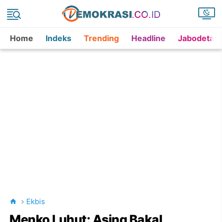
Home
Indeks
Trending
Headline
Jabodetab
Ekbis
Menko Luhut: Asing Bakal