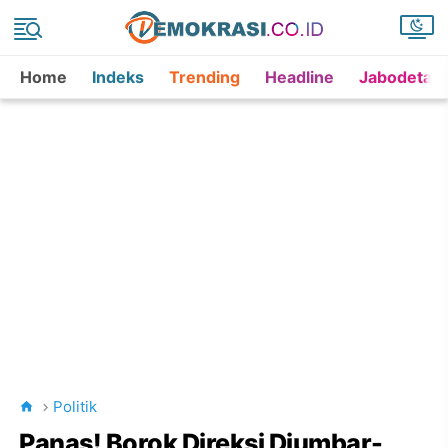
Home
Indeks
Trending
Headline
Jabodetab
Politik
Panas! Borok Direksi Diumbar-