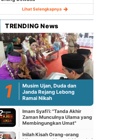
Lihat Selengkapnya
TRENDING News
Musim Ujan, Duda dan
Janda Rejang Lebong
Ramai Nikah
Imam Syafi'i: "Tanda Akhir
Zaman Munculnya Ulama yang
Membingungkan Umat"
Inilah Kisah Orang-orang