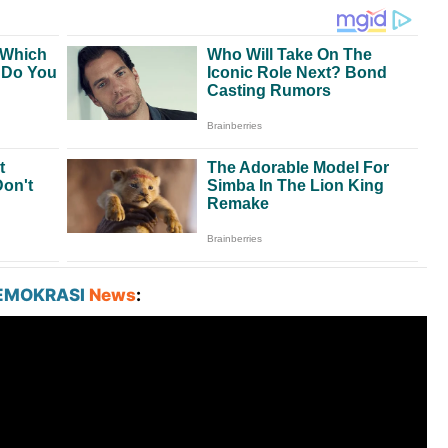
EMOKRASI
News
: