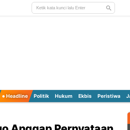
Headline
Politik
Hukum
Ekbis
Peristiwa
J
go Anggap Pernyataan