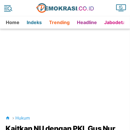
Home
Indeks
Trending
Headline
Jabodetab
Hukum
Kaitkan NU dengan PKI, Gus Nur