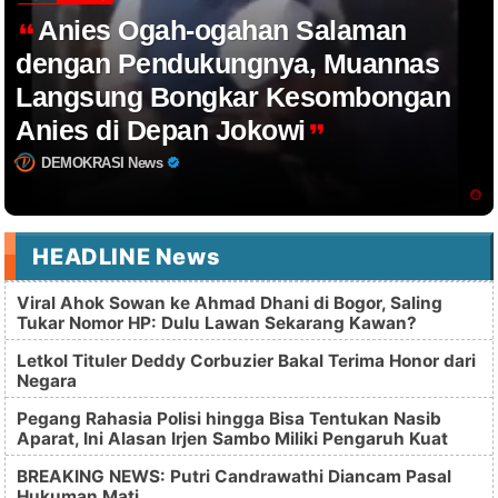
Anies Ogah-ogahan Salaman
dengan Pendukungnya, Muannas
Langsung Bongkar Kesombongan
Anies di Depan Jokowi
DEMOKRASI News
HEADLINE News
Viral Ahok Sowan ke Ahmad Dhani di Bogor, Saling
Tukar Nomor HP: Dulu Lawan Sekarang Kawan?
Letkol Tituler Deddy Corbuzier Bakal Terima Honor dari
Negara
Pegang Rahasia Polisi hingga Bisa Tentukan Nasib
Aparat, Ini Alasan Irjen Sambo Miliki Pengaruh Kuat
BREAKING NEWS: Putri Candrawathi Diancam Pasal
Hukuman Mati