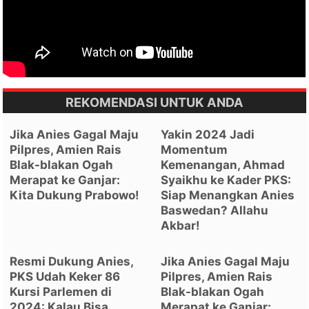
REKOMENDASI UNTUK ANDA
Jika Anies Gagal Maju
Yakin 2024 Jadi
Pilpres, Amien Rais
Momentum
Blak-blakan Ogah
Kemenangan, Ahmad
Merapat ke Ganjar:
Syaikhu ke Kader PKS:
Kita Dukung Prabowo!
Siap Menangkan Anies
Baswedan? Allahu
Akbar!
Resmi Dukung Anies,
Jika Anies Gagal Maju
PKS Udah Keker 86
Pilpres, Amien Rais
Kursi Parlemen di
Blak-blakan Ogah
2024: Kalau Bisa
Merapat ke Ganjar: